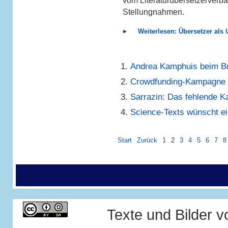
vom Literaturübersetzerverba
Stellungnahmen.
Weiterlesen: Übersetzer als 
Andrea Kamphuis beim 
Crowdfunding-Kampagne f
Sarrazin: Das fehlende Ka
Science-Texts wünscht ei
Start
Zurück
1
2
3
4
5
6
7
8
Texte und Bilder 