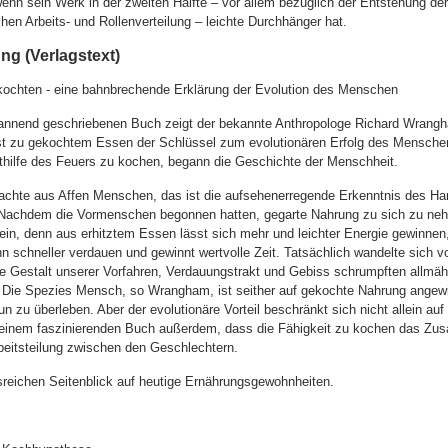
nn sein Werk in der zweiten Hälfte – vor allem bezüglich der Entstehung der
hen Arbeits- und Rollenverteilung – leichte Durchhänger hat.
g (Verlagstext)
chten - eine bahnbrechende Erklärung der Evolution des Menschen
pannend geschriebenen Buch zeigt der bekannte Anthropologe Richard Wrang
 zu gekochtem Essen der Schlüssel zum evolutionären Erfolg des Menschen
ithilfe des Feuers zu kochen, begann die Geschichte der Menschheit.
hte aus Affen Menschen, das ist die aufsehenerregende Erkenntnis des Ha
achdem die Vormenschen begonnen hatten, gegarte Nahrung zu sich zu neh
ein, denn aus erhitztem Essen lässt sich mehr und leichter Energie gewinne
 schneller verdauen und gewinnt wertvolle Zeit. Tatsächlich wandelte sich vo
he Gestalt unserer Vorfahren, Verdauungstrakt und Gebiss schrumpften allmäh
Die Spezies Mensch, so Wrangham, ist seither auf gekochte Nahrung angew
 zu überleben. Aber der evolutionäre Vorteil beschränkt sich nicht allein auf
einem faszinierenden Buch außerdem, dass die Fähigkeit zu kochen das Z
rbeitsteilung zwischen den Geschlechtern.
sreichen Seitenblick auf heutige Ernährungsgewohnheiten.