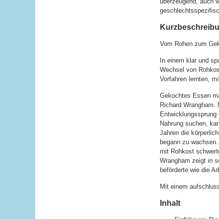
überzeugend, auch we
geschlechtsspezifisc
Kurzbeschreibun
Vom Rohen zum Geko
In einem klar und s
Wechsel von Rohkost
Vorfahren lernten, m
Gekochtes Essen mac
Richard Wrangham. N
Entwicklungssprung 
Nahrung suchen, kann
Jahren die körperlic
begann zu wachsen. 
mit Rohkost schwertun
Wrangham zeigt in s
beförderte wie die A
Mit einem aufschlus
Inhalt