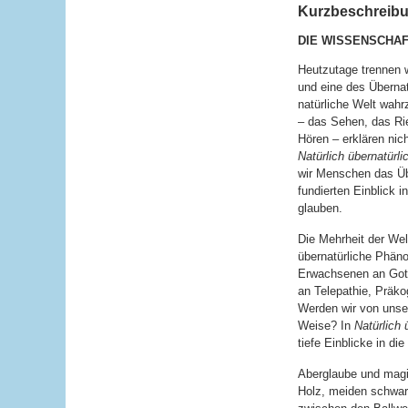
Kurzbeschreibun
DIE WISSENSCHAF
Heutzutage trennen w
und eine des Übernat
natürliche Welt wah
– das Sehen, das R
Hören – erklären nich
Natürlich übernatürli
wir Menschen das Übe
fundierten Einblick 
glauben.
Die Mehrheit der Welt
übernatürliche Phän
Erwachsenen an Gott,
an Telepathie, Präko
Werden wir von unser
Weise? In
Natürlich 
tiefe Einblicke in d
Aberglaube und magi
Holz, meiden schwarz