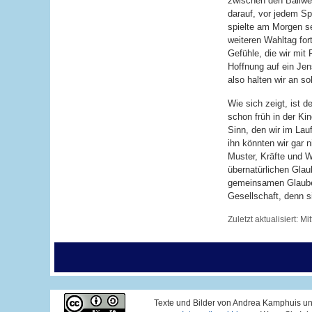
zwischen den Ballwe
darauf, vor jedem S
spielte am Morgen s
weiteren Wahltag for
Gefühle, die wir mit
Hoffnung auf ein Jen
also halten wir an 
Wie sich zeigt, ist 
schon früh in der Kin
Sinn, den wir im Lauf
ihn könnten wir gar 
Muster, Kräfte und W
übernatürlichen Gla
gemeinsamen Glauben
Gesellschaft, denn s
Zuletzt aktualisiert:
Mi
Texte und Bilder von Andrea Kamphuis un