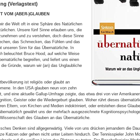
g (Verlagstext)
T VOM (ABER-)GLAUBEN
ir die Welt oft in eine Sphäre des Natürlichen
ürlichen. Unsere fünf Sinne erlauben uns, die
rzunehmen und zu verstehen, doch diese Sinne
iechen, das Schmecken, das Fühlen und das
t unseren Sinn für das Übernatürliche. In
ch
beleuchtet Bruce Hood, auf welche Weise
rnatürliche begreifen, und liefert uns einen
in die Gründe, warum wir (an) das Unglaubliche
bevölkerung ist religiös oder glaubt an
omene. In den USA glauben neun von zehn
 und eine aktuelle Gallup-Umfrage zeigte, das etwa drei von vier Amerikaner
gnition, Geister oder die Wiedergeburt glauben. Woher rührt dieses übernatü
en Eltern, von Kirchen und Medien indoktriniert, oder entstehen diese Glaube
übernatürlich
gewährt uns der mehrfach ausgezeichnete Kognitionspsycholog
ie Wissenschaft des Glauben an das Übernatürliche.
sches Denken sind allgegenwärtig. Viele von uns drücken jemandem die Dau
e Katzen oder gehen nicht unter Leitern hindurch. Der Tennisspieler John M