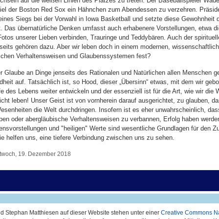
chseln auf die weißen Linien des Platzes zu treten. Der Baseballspieler Wa
piel der Boston Red Sox ein Hähnchen zum Abendessen zu verzehren. Präsi
eines Siegs bei der Vorwahl in Iowa Basketball und setzte diese Gewohnheit
t. Das übernatürliche Denken umfasst auch erhabenere Vorstellungen, etwa d
 Fotos unserer Lieben verbinden, Trauringe und Teddybären. Auch der spirituel
seits gehören dazu. Aber wir leben doch in einem modernen, wissenschaftlich
solchen Verhaltensweisen und Glaubenssystemen fest?
der Glaube an Dinge jenseits des Rationalen und Natürlichen allen Menschen 
dheit auf. Tatsächlich ist, so Hood, dieser „Übersinn“ etwas, mit dem wir geb
e des Lebens weiter entwickeln und der essenziell ist für die Art, wie wir die
nicht leben! Unser Geist ist von vornherein darauf ausgerichtet, zu glauben, d
esenheiten die Welt durchdringen. Insofern ist es eher unwahrscheinlich, da
uben oder abergläubische Verhaltensweisen zu verbannen, Erfolg haben werde
svorstellungen und "heiligen" Werte sind wesentliche Grundlagen für den 
ie helfen uns, eine tiefere Verbindung zwischen uns zu sehen.
ttwoch, 19. Dezember 2018
d Stephan Matthiesen auf dieser Website stehen unter einer
Creative Commons Na