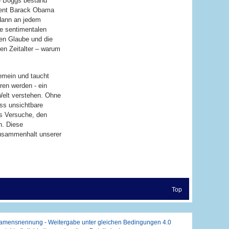
de Boggs bestand
dent Barack Obama
 dann an jedem
ie sentimentalen
len Glaube und die
en Zeitalter – warum
gemein und taucht
oren werden - ein
 Welt verstehen. Ohne
ass unsichtbare
ss Versuche, den
n. Diese
Zusammenhalt unserer
Top
mensnennung - Weitergabe unter gleichen Bedingungen 4.0