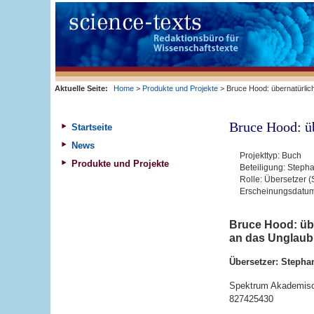
Aktuelle Seite:
Home
>
Produkte und Projekte
> Bruce Hood: übernatürlich
Bruce Hood: üb
Startseite
News
Projekttyp:
Buch
Produkte und Projekte
Beteiligung:
Stepha
Rolle:
Übersetzer (
Erscheinungsdatu
Bruce Hood: übe
an das Unglaub
Übersetzer: Stepha
Spektrum Akademisch
827425430