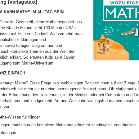
g (Verlagstext)
 KANN MATHE IM ALLTAG SEIN
 Ganz im Gegenteil, denn Mathe begegnet uns
eine Stunde 60 und nicht 100 Minuten? Wie
isse mit Hilfe von Codes? Wie vermehrt man
haulichen Erklärungen und
en sowie farbigen Diagrammen und
en auch komplexe Themen aus der Welt der
dlich erklärt. So erhalten Kids ab 9 Jahren
 Zugang zum Mathe-Universum.
ANZ EINFACH
rhaupt Mathe? Diese Frage liegt wohl einigen Schüler*innen auf der Zunge. 
derbuch hat mehr als nur eine überzeugende Antwort parat. Ob Mathematik im
i der Erforschung des Universums, in der Medizin oder bei Computern und Fi
unterhaltsame und kindgerechte Art und Weise die wichtigsten mathematische
s vor:
he-Wissen für Kinder.
rungen machen auch komplexe Mathematikthemen schrittweise verständlich.
bildungen.