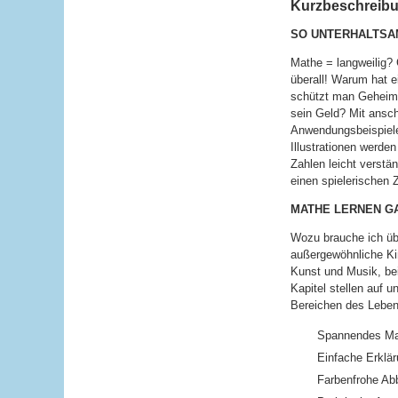
Kurzbeschreibun
SO UNTERHALTSAM
Mathe = langweilig?
überall! Warum hat 
schützt man Geheimn
sein Geld? Mit ansc
Anwendungsbeispiel
Illustrationen werd
Zahlen leicht verstän
einen spielerischen
MATHE LERNEN G
Wozu brauche ich übe
außergewöhnliche Kin
Kunst und Musik, be
Kapitel stellen auf 
Bereichen des Leben
Spannendes Mat
Einfache Erklä
Farbenfrohe Ab