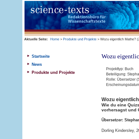
Aktuelle Seite:
Home
>
Produkte und Projekte
> Wozu eigentlich Mathe? (
Wozu eigentli
Startseite
News
Projekttyp:
Buch
Produkte und Projekte
Beteiligung:
Stepha
Rolle:
Übersetzer (
Erscheinungsdatu
Wozu eigentlic
Wie du eine Quiz
vorhersagst und
Übersetzer: Stepha
Dorling Kindersley, 