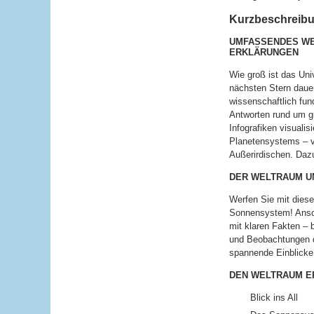
Kurzbeschreibun
UMFASSENDES WE
ERKLÄRUNGEN
Wie groß ist das Un
nächsten Stern daue
wissenschaftlich fun
Antworten rund um g
Infografiken visual
Planetensystems – v
Außerirdischen. Dazu
DER WELTRAUM UN
Werfen Sie mit diese
Sonnensystem! Anscha
mit klaren Fakten –
und Beobachtungen d
spannende Einblicke 
DEN WELTRAUM ER
Blick ins All