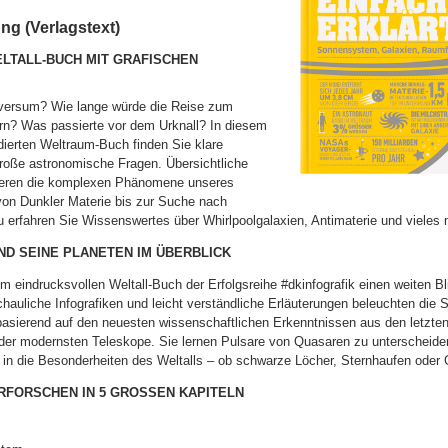
g (Verlagstext)
LTALL-BUCH MIT GRAFISCHEN
iversum? Wie lange würde die Reise zum
rn? Was passierte vor dem Urknall? In diesem
dierten Weltraum-Buch finden Sie klare
roße astronomische Fragen. Übersichtliche
isieren die komplexen Phänomene unseres
on Dunkler Materie bis zur Suche nach
 erfahren Sie Wissenswertes über Whirlpoolgalaxien, Antimaterie und vieles 
D SEINE PLANETEN IM ÜBERBLICK
m eindrucksvollen Weltall-Buch der Erfolgsreihe #dkinfografik einen weiten Bl
uliche Infografiken und leicht verständliche Erläuterungen beleuchten die 
 basierend auf den neuesten wissenschaftlichen Erkenntnissen aus den letzt
er modernsten Teleskope. Sie lernen Pulsare von Quasaren zu unterschei
in die Besonderheiten des Weltalls – ob schwarze Löcher, Sternhaufen oder G
FORSCHEN IN 5 GROSSEN KAPITELN