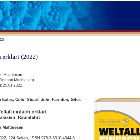
22)
 erklärt (2022)
n Matthiesen
Stephan Matthiesen)
m:
25.01.2022
ip Eales, Colin Stuart, John Farndon, Giles
ltall einfach erklärt
laxien, Raumfahrt
n Matthiesen
2022, 224 Seiten, ISBN 978-3-8310-4344-6