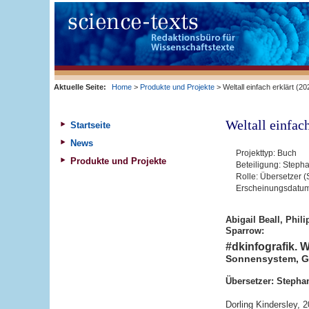
Aktuelle Seite:
Home
>
Produkte und Projekte
> Weltall einfach erklärt (20
Weltall einfach
Startseite
News
Projekttyp:
Buch
Produkte und Projekte
Beteiligung:
Stepha
Rolle:
Übersetzer (
Erscheinungsdatu
Abigail Beall, Phil
Sparrow:
#dkinfografik. We
Sonnensystem, Ga
Übersetzer: Stepha
Dorling Kindersley, 