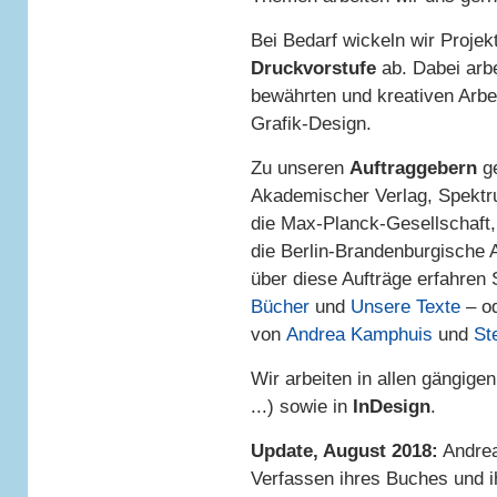
Bei Bedarf wickeln wir Proje
Druckvorstufe
ab. Dabei arbe
bewährten und kreativen Arbe
Grafik-Design.
Zu unseren
Auftraggebern
ge
Akademischer Verlag, Spektru
die Max-Planck-Gesellschaft
die Berlin-Brandenburgische
über diese Aufträge erfahren
Bücher
und
Unsere Texte
– od
von
Andrea Kamphuis
und
St
Wir arbeiten in allen gängige
...) sowie in
InDesign
.
Update, August 2018:
Andrea
Verfassen ihres Buches und i