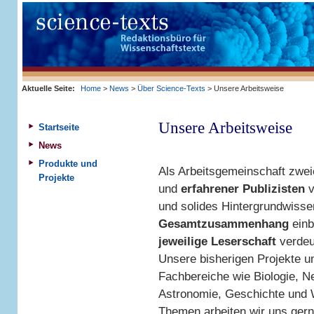
Aktuelle Seite:
Home
>
News
>
Über Science-Texts
> Unsere Arbeitsweise
Unsere Arbeitsweise
Startseite
News
Produkte und
Als Arbeitsgemeinschaft zwe
Projekte
und
erfahrener Publizisten
v
und solides Hintergrundwisse
Gesamtzusammenhang
einb
jeweilige Leserschaft
verdeut
Unsere bisherigen Projekte u
Fachbereiche wie Biologie, N
Astronomie, Geschichte und 
Themen arbeiten wir uns gerne