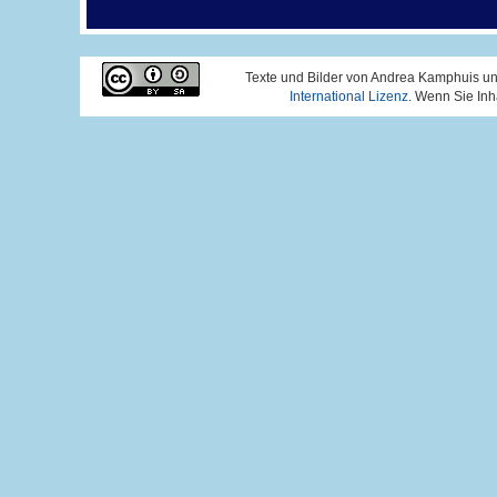
Texte und Bilder von Andrea Kamphuis un
International Lizenz
. Wenn Sie Inh