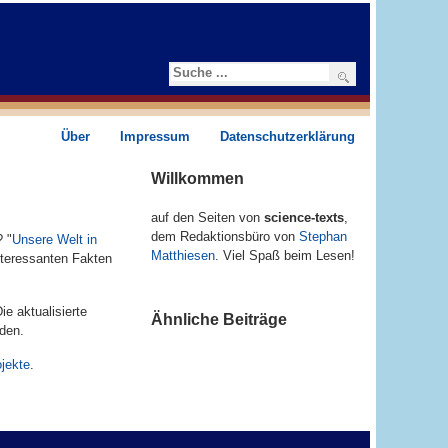
Suchen
Über
Impressum
Datenschutzerklärung
Willkommen
auf den Seiten von
science-texts
,
dem Redaktions­­büro von
Stephan
? "
Unsere Welt in
Matthiesen
. Viel Spaß beim Lesen!
interessanten Fakten
e aktualisierte
Ähnliche Beiträge
nden.
jekte
.