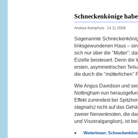
Schneckenkönige hab
Andrea Kamphuis
14.11.2008
Sogenannte Schneckenkönig
linksgewundenen Haus – sind 
sich nur über die "Mutter": das
Eizelle beisteuert. Denn die
ersten, asymmetrischen Teilun
die durch die "mütterlichen" 
Wie Angus Davidson und seine
Nottingham nun herausgefund
Effekt zumindest bei Spitzh
stagnalis)
nicht auf das Gehä
zweier Nervenknoten, die das
und Viszeralganglion), ist b
Weiterlesen: Schneckenkön