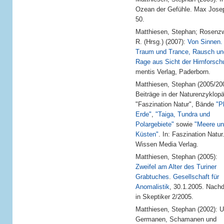
Ozean der Gefühle. Max Jose
50.
Matthiesen, Stephan; Rosenzw
R. (Hrsg.) (2007):
Von Sinnen.
Traum und Trance, Rausch un
Rage aus Sicht der Hirnforsch
mentis Verlag, Paderborn.
Matthiesen, Stephan (2005/20
Beiträge in der Naturenzyklopä
"Faszination Natur", Bände
"P
Erde"
,
"Taiga, Tundra und
Polargebiete"
sowie
"Meere u
Küsten"
. In: Faszination Natur
Wissen Media Verlag.
Matthiesen, Stephan (2005):
Zweifel am Alter des Turiner
Grabtuches
.
Gesellschaft für
Anomalistik
, 30.1.2005. Nach
in Skeptiker 2/2005.
Matthiesen, Stephan (2002): U
Germanen, Schamanen und