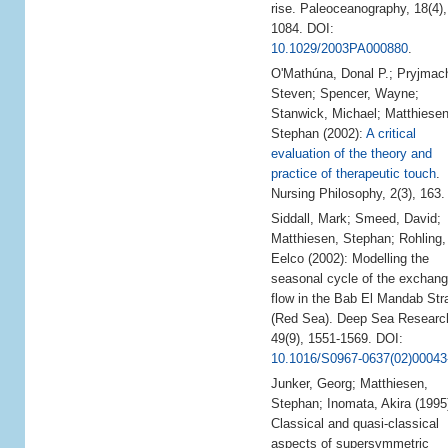
rise. Paleoceanography, 18(4),
1084. DOI:
10.1029/2003PA000880
.
O'Mathúna, Donal P.; Pryjmac
Steven; Spencer, Wayne;
Stanwick, Michael; Matthiesen
Stephan (2002):
A critical
evaluation of the theory and
practice of therapeutic touch
.
Nursing Philosophy, 2(3), 163.
Siddall, Mark; Smeed, David;
Matthiesen, Stephan; Rohling,
Eelco (2002): Modelling the
seasonal cycle of the exchan
flow in the Bab El Mandab Stra
(Red Sea). Deep Sea Research
49(9), 1551-1569. DOI:
10.1016/S0967-0637(02)00043
Junker, Georg; Matthiesen,
Stephan; Inomata, Akira (1995
Classical and quasi-classical
aspects of supersymmetric