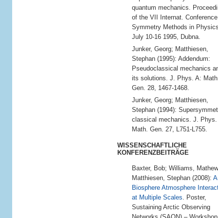
quantum mechanics. Proceed
of the VII Internat. Conference
Symmetry Methods in Physics
July 10-16 1995, Dubna.
Junker, Georg; Matthiesen,
Stephan (1995): Addendum:
Pseudoclassical mechanics a
its solutions. J. Phys. A: Math
Gen. 28, 1467-1468.
Junker, Georg; Matthiesen,
Stephan (1994): Supersymmet
classical mechanics. J. Phys.
Math. Gen. 27, L751-L755.
WISSENSCHAFTLICHE
KONFERENZBEITRÄGE
Baxter, Bob; Williams, Mathew
Matthiesen, Stephan (2008):
A
Biosphere Atmosphere Interac
at Multiple Scales
. Poster,
Sustaining Arctic Observing
Networks (SAON) – Workshop